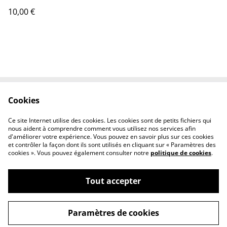
10,00 €
Cookies
Contactez-nous
Conditions
Politique de
Politique de cookies
Ce site Internet utilise des cookies. Les cookies sont de petits fichiers qui
confidentialité
nous aident à comprendre comment vous utilisez nos services afin
d'améliorer votre expérience. Vous pouvez en savoir plus sur ces cookies
et contrôler la façon dont ils sont utilisés en cliquant sur « Paramètres des
cookies ». Vous pouvez également consulter notre
politique de cookies
.
Tout accepter
©
2026
LE MANGUIER DE LA PAIX
Paramètres de cookies
powered by