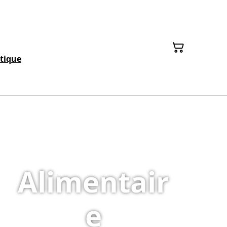
tique
Alimentair
e