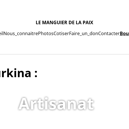
LE MANGUIER DE LA PAIX
il
Nous_connaitre
Photos
Cotiser
Faire_un_don
Contacter
Bou
rkina :
Artisanat