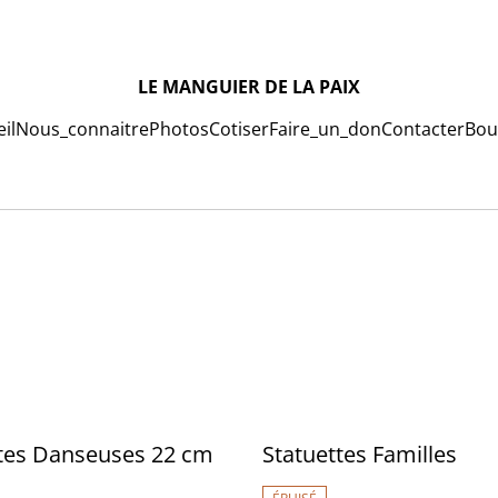
LE MANGUIER DE LA PAIX
il
Nous_connaitre
Photos
Cotiser
Faire_un_don
Contacter
Bou
ttes Danseuses 22 cm
Statuettes Familles