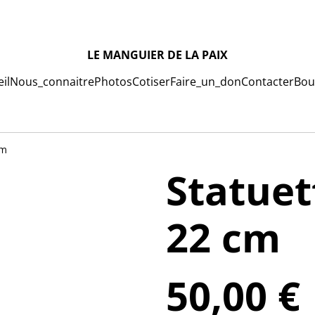
LE MANGUIER DE LA PAIX
il
Nous_connaitre
Photos
Cotiser
Faire_un_don
Contacter
Bou
cm
Statue
22 cm
50,00 €