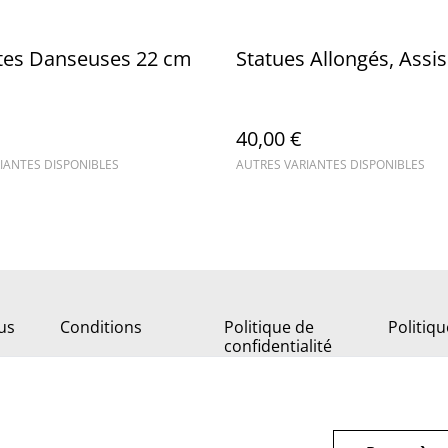
ttes Danseuses 22 cm
Statues Allongés, Assi
40,00 €
IANTES DISPONIBLES
AUTRES VARIANTES DISPONIBLES
us
Conditions
Politique de
Politiq
confidentialité