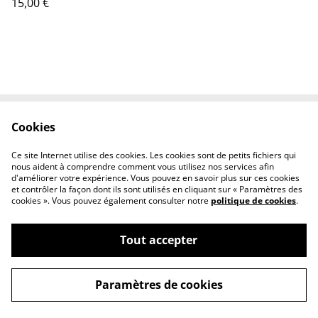
15,00 €
Cookies
Contactez-nous
Conditions
Politique de
Politique de cookies
Ce site Internet utilise des cookies. Les cookies sont de petits fichiers qui
confidentialité
nous aident à comprendre comment vous utilisez nos services afin
d'améliorer votre expérience. Vous pouvez en savoir plus sur ces cookies
et contrôler la façon dont ils sont utilisés en cliquant sur « Paramètres des
cookies ». Vous pouvez également consulter notre
politique de cookies
.
Tout accepter
©
2026
LE MANGUIER DE LA PAIX
Paramètres de cookies
powered by