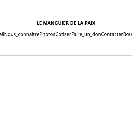
LE MANGUIER DE LA PAIX
il
Nous_connaitre
Photos
Cotiser
Faire_un_don
Contacter
Bou