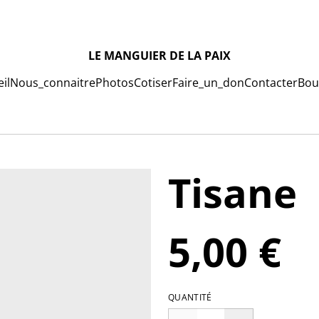
LE MANGUIER DE LA PAIX
il
Nous_connaitre
Photos
Cotiser
Faire_un_don
Contacter
Bou
Tisane
5,00 €
QUANTITÉ